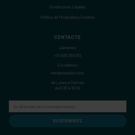
Condiciones Legales
Política de Privacidad y Cookies
CONTACTO
Llámenos
+34 936 359 012
Escríbenos
info@mundisa.com
de Lunes a Viernes
de 6:30 a 18:30
Dirección
de
correo
electrónico