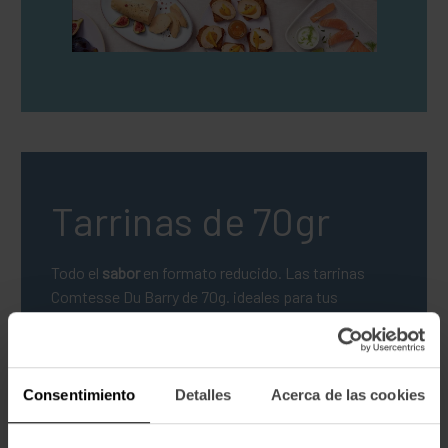
Tarrinas de 70gr
Todo el
sabor
en formato reducido. Las tarrinas
Comtesse Du Barry de 70g. ideales para tus
aperitivos o cenas.
Consentimiento
Detalles
Acerca de las cookies