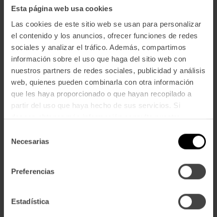
Esta página web usa cookies
Las cookies de este sitio web se usan para personalizar
el contenido y los anuncios, ofrecer funciones de redes
sociales y analizar el tráfico. Además, compartimos
información sobre el uso que haga del sitio web con
nuestros partners de redes sociales, publicidad y análisis
web, quienes pueden combinarla con otra información
VER PRODUCTOS
que les haya proporcionado o que hayan recopilado a
partir del uso que haya hecho de sus servicios. Si
deseas obtener más información consulta nuestra
Política de Privacidad y Cookies
aquí
.
Selección
Tarrinas de 140gr
Necesarias
de
consentimiento
Descubre nuestros productos insignia.
Tarrinas y
Preferencias
rilletes
Comtesse Du Barry 140g.
Estadística