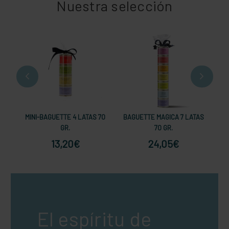
Nuestra selección
MINI-BAGUETTE 4 LATAS 70
BAGUETTE MAGICA 7 LATAS
BL
GR.
70 GR.
13,20€
24,05€
El espíritu de